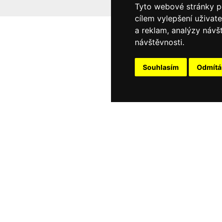
Tyto webové stránky po
cílem vylepšení uživat
a reklam, analýzy návš
návštěvnosti.
Souhlasím
Odmít
Máte jakýkoli dotaz či podnět?
Ozvěte se nám