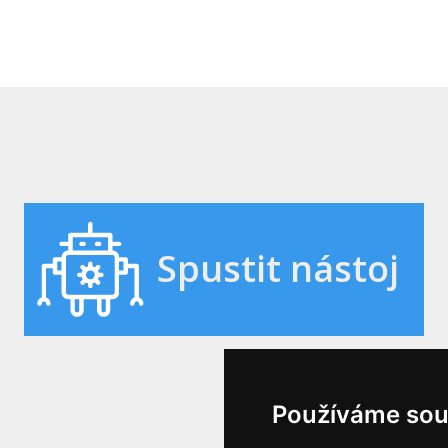
Spustit nástoj
Používáme sou