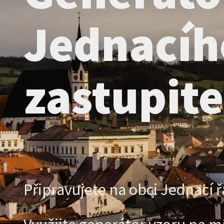
Jednacíh
zastupite
Připravujete na obci Jednací ř