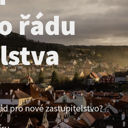
o řádu
lstva
ád pro nové zastupitelstvo?