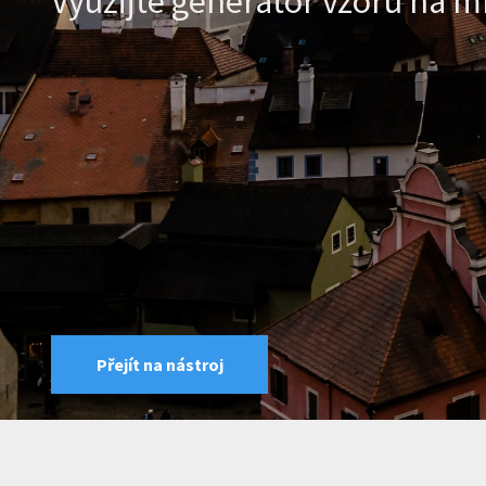
Využijte generátor vzoru na m
Přejít na nástroj