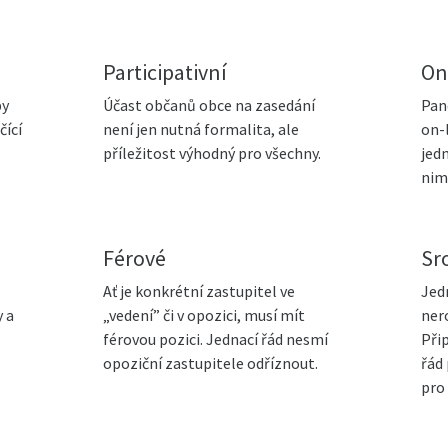
Participativní
On
by
Účast občanů obce na zasedání
Pan
čící
není jen nutná formalita, ale
on-
příležitost výhodný pro všechny.
jedn
nim
Férové
Sr
Ať je konkrétní zastupitel ve
Jed
 a
„vedení” či v opozici, musí mít
ner
férovou pozici. Jednací řád nesmí
Při
opoziční zastupitele odříznout.
řád
pro