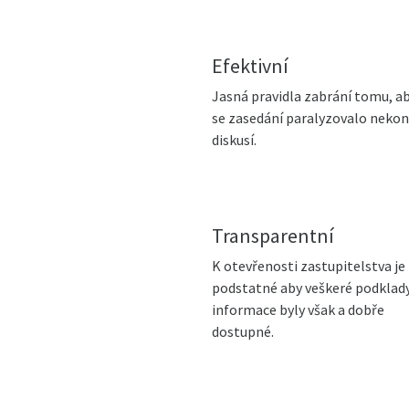
Efektivní
Jasná pravidla zabrání tomu, a
se zasedání paralyzovalo nekon
diskusí.
Transparentní
K otevřenosti zastupitelstva je
podstatné aby veškeré podklady
informace byly však a dobře
dostupné.