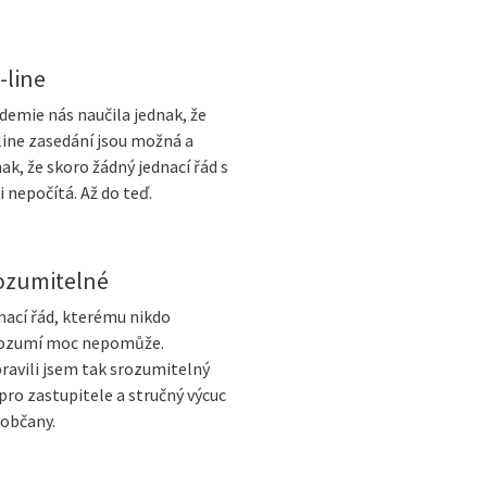
-line
demie nás naučila jednak, že
line zasedání jsou možná a
ak, že skoro žádný jednací řád s
i nepočítá. Až do teď.
ozumitelné
nací řád, kterému nikdo
ozumí moc nepomůže.
pravili jsem tak srozumitelný
 pro zastupitele a stručný výcuc
 občany.