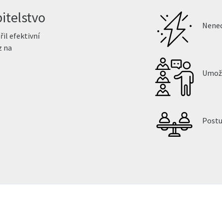
itelstvo
Nenec
řil efektivní
z na
Umožn
Postu